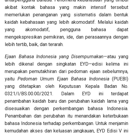
u
akibat kontak bahasa yang makin intensif tersebut
Huruf Tebal
Kata Ganti ku-, kau-, -ku, -mu,
Tanda Seru (!)
memerlukan penanganan yang sistematis dalam bentuk
l
dan -nya
kaidah kebahasaan yang lebih akomodatif. Melalui kaidah
Tanda Elipsis (…)
a
yang akomodatif, pengguna bahasa dapat
Kata Sandang si dan sang
i
mengekspresikan pemikiran, ide, dan perasaannya dengan
Tanda Petik ("…")
lebih tertib, baik, dan terarah.
p
Tanda Petik Tunggal ('…')
Ejaan Bahasa Indonesia yang Disempurnakan
—atau yang
e
lebih dikenal dengan singkatan EYD—edisi kelima ini
Tanda Kurung ((…))
n
merupakan pemutakhiran dari pedoman ejaan sebelumnya,
yaitu
Pedoman Umum Ejaan Bahasa Indonesia
(PUEBI)
c
Tanda Kurung Siku ([…])
yang ditetapkan oleh Keputusan Kepala Badan No.
a
0321/I/BS.00.00/2021. Dalam EYD ini terdapat
Tanda Garis Miring (/)
r
penambahan kaidah baru dan perubahan kaidah lama yang
disesuaikan dengan perkembangan bahasa Indonesia.
Tanda Apostrof (')
i
Penambahan dan perubahan itu menandakan keterbukaan
a
bahasa Indonesia terhadap perkembangan. Untuk menjamin
kemudahan akses dan keluasan jangkauan, EYD Edisi V ini
n