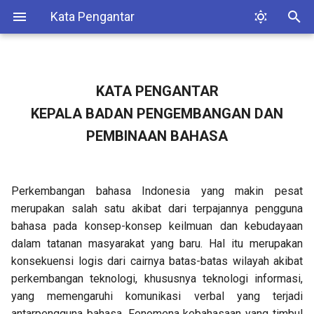
Kata Pengantar
K
e
KATA PENGANTAR
Huruf Abjad
Kata Dasar
Tanda Titik (.)
Pengantar
t
KEPALA BADAN PENGEMBANGAN DAN
i
Huruf Vokal
Kata Turunan
Tanda Koma (,)
Serapan Umum
PEMBINAAN BAHASA
k
Huruf Konsonan
Pemenggalan Kata
Tanda Titik Koma (;)
Serapan Khusus
u
Perkembangan bahasa Indonesia yang makin pesat
Gabungan Huruf Vokal
Kata Depan
Tanda Titik Dua (:)
n
merupakan salah satu akibat dari terpajannya pengguna
t
bahasa pada konsep-konsep keilmuan dan kebudayaan
Gabungan Huruf Konsonan
Partikel
Tanda Hubung (-)
dalam tatanan masyarakat yang baru. Hal itu merupakan
u
konsekuensi logis dari cairnya batas-batas wilayah akibat
Huruf Kapital
Singkatan
Tanda Pisah (—)
k
perkembangan teknologi, khususnya teknologi informasi,
yang memengaruhi komunikasi verbal yang terjadi
m
Huruf Miring
Angka dan Bilangan
Tanda Tanya (?)
antarpengguna bahasa. Fenomena kebahasaan yang timbul