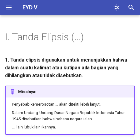
EYD V
K
e
I. Tanda Elipsis (…)
Huruf Abjad
Kata Dasar
1. Tanda elipsis digunakan
Pengantar
t
untuk menunjukkan bahwa
i
dalam suatu kalimat atau
Huruf Vokal
Kata Turunan
Serapan Umum
1. Tanda elipsis digunakan untuk menunjukkan bahwa
kutipan ada bagian yang
k
dalam suatu kalimat atau kutipan ada bagian yang
dihilangkan atau tidak
Huruf Konsonan
Pemenggalan Kata
Serapan Khusus
dihilangkan atau tidak disebutkan.
u
disebutkan.
Gabungan Huruf Vokal
Kata Depan
n
Misalnya:
2. Tanda elipsis digunakan
t
untuk menulis ujaran yang
Gabungan Huruf Konsonan
Partikel
Penyebab kemerosotan ... akan diteliti lebih lanjut.
tidak selesai dalam dialog.
u
Dalam Undang-Undang Dasar Negara Republik Indonesia Tahun
Huruf Kapital
Singkatan
1945 disebutkan bahwa bahasa negara ialah ...
k
3. Tanda elipsis digunakan
..., lain lubuk lain ikannya.
untuk menandai jeda panjang
m
Huruf Miring
Angka dan Bilangan