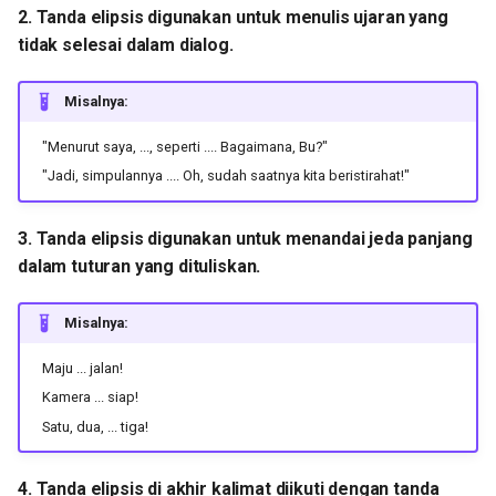
dalam tuturan yang dituliskan.
2. Tanda elipsis digunakan untuk menulis ujaran yang
u
Huruf Tebal
Kata Ganti ku-, kau-, -ku, -mu,
tidak selesai dalam dialog.
4. Tanda elipsis di akhir
l
dan -nya
kalimat diikuti dengan tanda
a
Misalnya:
baca akhir kalimat berupa
Kata Sandang si dan sang
tanda titik, tanda tanya, atau
i
"Menurut saya, ..., seperti .... Bagaimana, Bu?"
tanda seru.
p
"Jadi, simpulannya .... Oh, sudah saatnya kita beristirahat!"
e
3. Tanda elipsis digunakan untuk menandai jeda panjang
n
dalam tuturan yang dituliskan.
c
Misalnya:
a
Maju ... jalan!
r
Kamera ... siap!
i
Satu, dua, ... tiga!
a
4. Tanda elipsis di akhir kalimat diikuti dengan tanda
n